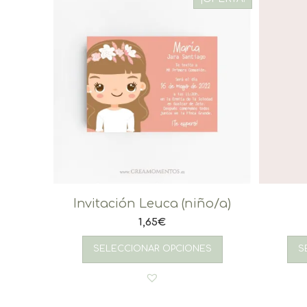
Invitación Leuca (niño/a)
1,65
€
SELECCIONAR OPCIONES
S