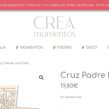
O
· INICIO SESIÓN / REGISTRO
CARRITO
dos se empezarán a fabricar a la vuelta por orden de entrada · Envío so
ALA
MOMENTOS
FIESTAS
DECO
RUZ PADRE NUESTRO
Cruz Padre
19,80
€
Sin existencias