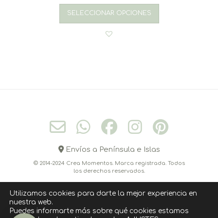
SELECCIONAR OPCIONES
Envíos a Península e Islas
© 2014-2024 Crea Momentos. Marca registrada. Todos
los derechos reservados.
Utilizamos cookies para darte la mejor experiencia en
nuestra web.
CONÓCEME
CONTACTO
CÓMO COMPRAR
Puedes informarte más sobre qué cookies estamos