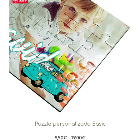
Save
Puzzle personalizado Basic
9,90
€
–
19,00
€