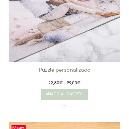
Puzzle personalizado
22,50
€
–
99,00
€
Este
producto
AÑADIR AL CARRITO
tiene
múltiples
variantes.
Las
opciones
se
Save