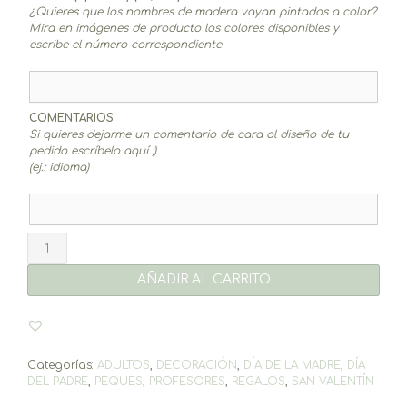
¿Quieres que los nombres de madera vayan pintados a color?
Mira en imágenes de producto los colores disponibles y
escribe el número correspondiente
COMENTARIOS
Si quieres dejarme un comentario de cara al diseño de tu
pedido escríbelo aquí ;)
(ej.: idioma)
Pack
Regala
2
AÑADIR AL CARRITO
cantidad
Categorías:
ADULTOS
,
DECORACIÓN
,
DÍA DE LA MADRE
,
DÍA
DEL PADRE
,
PEQUES
,
PROFESORES
,
REGALOS
,
SAN VALENTÍN