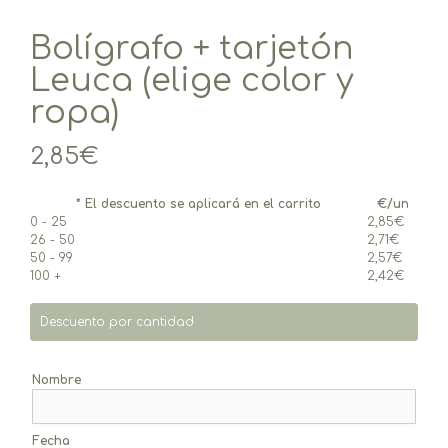
Bolígrafo + tarjetón
Leuca (elige color y
ropa)
2,85
€
* El descuento se aplicará en el carrito
€/un
0 - 25
2,85
€
26 - 50
2,71
€
50 - 99
2,57
€
100 +
2,42
€
Descuento por cantidad
Nombre
Fecha