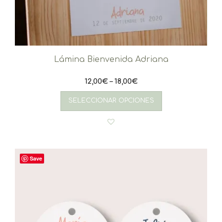
Lámina Bienvenida Adriana
12,00
€
–
18,00
€
Este
producto
SELECCIONAR OPCIONES
tiene
múltiples
variantes.
Las
opciones
se
Save
pueden
elegir
en
la
página
de
producto