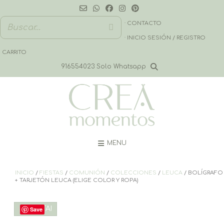
Saltar
al
contenido
· CONTACTO
· INICIO SESIÓN / REGISTRO
CARRITO
916554023 Solo Whatsapp
MENU
INICIO
/
FIESTAS
/
COMUNIÓN
/
COLECCIONES
/
LEUCA
/ BOLÍGRAFO
+ TARJETÓN LEUCA (ELIGE COLOR Y ROPA)
¡OFERTA!
Save