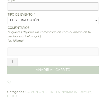
Ropa
TIPO DE EVENTO
*
COMENTARIOS
Si quieres dejarme un comentario de cara al diseño de tu
pedido escríbelo aquí ;)
(ej.: idioma)
Bolígrafo
+
tarjetón
AÑADIR AL CARRITO
Leuca
(elige
color
y
ropa)
Categorías:
COMUNIÓN
,
DETALLES INVITADOS
,
Escritura
,
cantidad
LEUCA