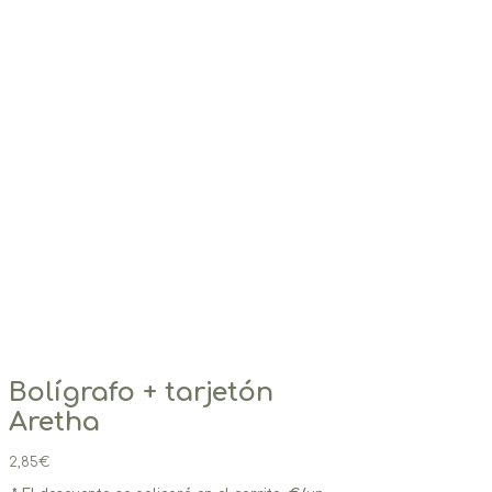
Bolígrafo + tarjetón
Aretha
2,85
€