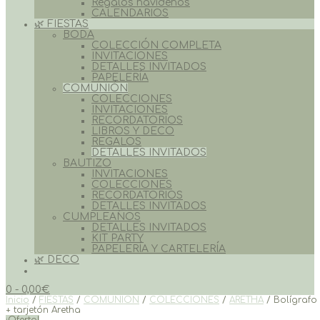
Regalos navideños
CALENDARIOS
🌿 FIESTAS
BODA
COLECCIÓN COMPLETA
INVITACIONES
DETALLES INVITADOS
PAPELERÍA
COMUNIÓN
COLECCIONES
INVITACIONES
RECORDATORIOS
LIBROS Y DECO
REGALOS
DETALLES INVITADOS
BAUTIZO
INVITACIONES
COLECCIONES
RECORDATORIOS
DETALLES INVITADOS
CUMPLEAÑOS
DETALLES INVITADOS
KIT PARTY
PAPELERÍA Y CARTELERÍA
🌿 DECO
0
- 0,00€
Inicio
/
FIESTAS
/
COMUNIÓN
/
COLECCIONES
/
ARETHA
/ Bolígrafo
+ tarjetón Aretha