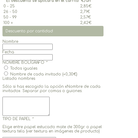
* El descuento se aplicará en el carrito
€/un
0 - 25
2,85
€
26 - 50
2,71
€
50 - 99
2,57
€
100 +
2,42
€
Descuento por cantidad
Nombre
Fecha
NOMBRE BOLÍGRAFO
*
Todos iguales
Nombre de cada invitado
(+
0,30
€
)
Listado nombres
Sólo si has escogido la opción «Nombre de cada
invitado». Separar por comas o guiones.
TIPO DE PAPEL
*
Elige entre papel estucado mate de 300gr. o papel
textura tela (ver textura en imágenes de producto)