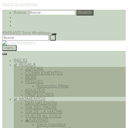
Saltar al contenido
Buscar…
Buscar
· Contacto
· Inicio sesión / registro
Carrito
916554023 Solo Whatsapp
menu
INICIO
🌿 REGALA
JOYERÍA
COMPLEMENTOS
BEBÉ
PEQUES
Ratoncito Pérez
ADULTOS
PROFESORES
🌿 MOMENTOS
SAN VALENTÍN
DÍA DEL PADRE
DÍA DE LA MADRE
VUELTA AL COLE
🎄NAVIDAD
Deco navidad