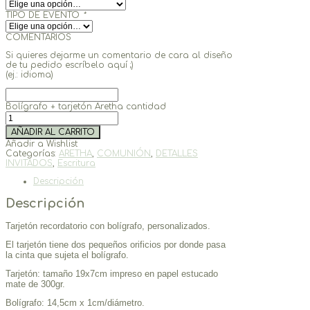
TIPO DE EVENTO
*
COMENTARIOS
Si quieres dejarme un comentario de cara al diseño
de tu pedido escríbelo aquí ;)
(ej.: idioma)
Bolígrafo + tarjetón Aretha cantidad
AÑADIR AL CARRITO
Añadir a Wishlist
Categorías:
ARETHA
,
COMUNIÓN
,
DETALLES
INVITADOS
,
Escritura
Descripción
Descripción
Tarjetón recordatorio con bolígrafo, personalizados.
El tarjetón tiene dos pequeños orificios por donde pasa
la cinta que sujeta el bolígrafo.
Tarjetón: tamaño 19x7cm impreso en papel estucado
mate de 300gr.
Bolígrafo: 14,5cm x 1cm/diámetro.