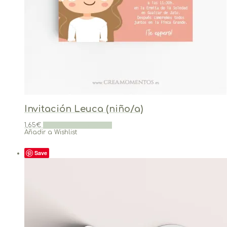
Invitación Leuca (niño/a)
1,65
€
Seleccionar opciones
Añadir a Wishlist
Save