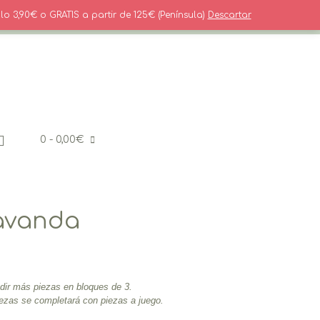
916554023 Solo Whatsapp
lo 3,90€ o GRATIS a partir de 125€ (Península)
Descartar
0
- 0,00€
avanda
dir más piezas en bloques de 3.
ezas se completará con piezas a juego.