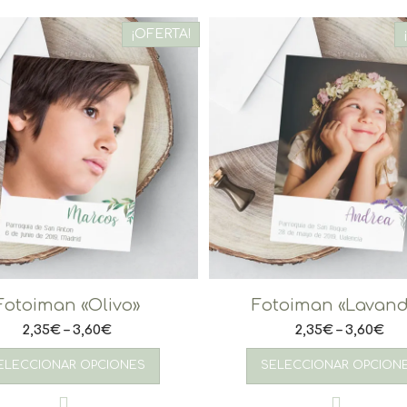
¡OFERTA!
Fotoiman «Olivo»
Fotoiman «Lavan
2,35
€
–
3,60
€
2,35
€
–
3,60
€
Este
producto
ELECCIONAR OPCIONES
SELECCIONAR OPCION
tiene
múltiples