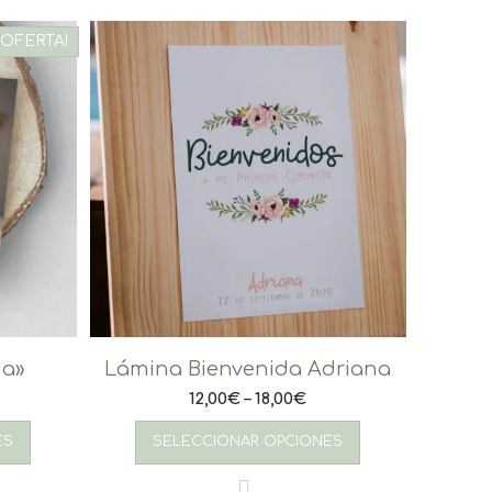
¡OFERTA!
da»
Lámina Bienvenida Adriana
12,00
€
–
18,00
€
Este
Este
producto
producto
ES
SELECCIONAR OPCIONES
tiene
tiene
múltiples
múltiples