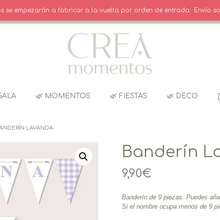
INICIO SESIÓN / REGISTRO
CARRITO
dos se empezarán a fabricar a la vuelta por orden de entrada · Envío so
GALA
🌿 MOMENTOS
🌿 FIESTAS
🌿 DECO
BANDERÍN LAVANDA
Banderín L
9,90
€
Banderín de 9 piezas. Puedes aña
Si el nombre ocupa menos de 9 pi