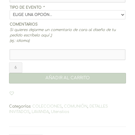
TIPO DE EVENTO
*
COMENTARIOS
Si quieres dejarme un comentario de cara al diseño de tu
pedido escríbelo aquí ;)
(ej.: idioma)
Bálsamo
labial
Lavanda
AÑADIR AL CARRITO
cantidad
Categorías:
COLECCIONES
,
COMUNIÓN
,
DETALLES
INVITADOS
,
LAVANDA
,
Utensilios