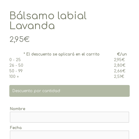
Bálsamo labial
Lavanda
2,95
€
* El descuento se aplicará en el carrito
€/un
0 - 25
2,95
€
26 - 50
2,80
€
50 - 99
2,66
€
100 +
2,51
€
Descuento por cantidad
Nombre
Fecha