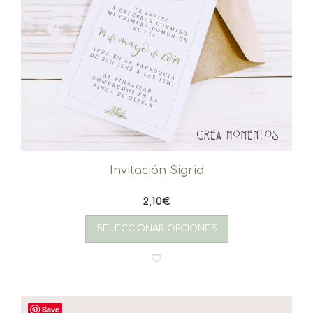
Invitación Sigrid
2,10
€
SELECCIONAR OPCIONES
Save