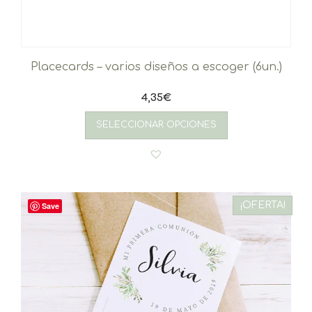
Placecards – varios diseños a escoger (6un.)
4,35
€
SELECCIONAR OPCIONES
¡OFERTA!
Save