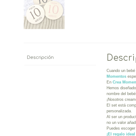
Descr
Descripción
Cuando un bebé 
Momentos
espec
En
Crea Momen
Hemos diseñado 
nombre del beb
¡Nosotros creamo
El set está comp
personalizada.
Al ser un produc
no un valor añad
Puedes escoger e
¡El regalo idea