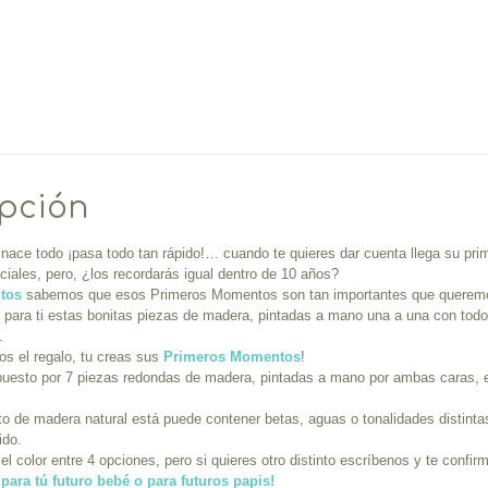
ipción
nace todo ¡pasa todo tan rápido!… cuando te quieres dar cuenta llega su pr
iales, pero, ¿los recordarás igual dentro de 10 años?
tos
sabemos que esos Primeros Momentos son tan importantes que queremos
para ti estas bonitas piezas de madera, pintadas a mano una a una con todo
é.
s el regalo, tu creas sus
Primeros Momentos
!
uesto por 7 piezas redondas de madera, pintadas a mano por ambas caras, env
to de madera natural está puede contener betas, aguas o tonalidades distinta
ido.
l color entre 4 opciones, pero si quieres otro distinto escríbenos y te confir
l para tú futuro bebé o para futuros papis!