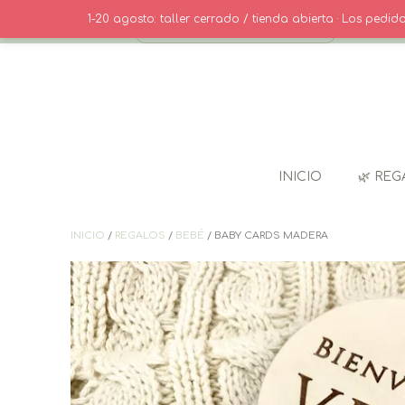
Saltar
· CONTACT
1-20 agosto: taller cerrado / tienda abierta · Los pedi
al
contenido
INICIO
🌿 REG
INICIO
/
REGALOS
/
BEBÉ
/ BABY CARDS MADERA