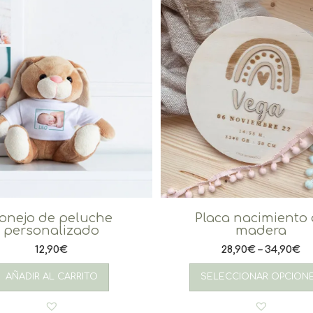
onejo de peluche
Placa nacimiento
personalizado
madera
12,90
€
28,90
€
–
34,90
€
AÑADIR AL CARRITO
SELECCIONAR OPCION