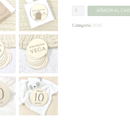
Baby
AÑADIR AL CAR
Cards
madera
cantidad
Categoría:
BEBÉ