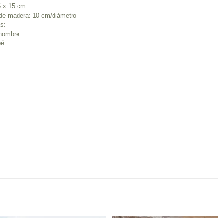
5 x 15 cm.
de madera: 10 cm/diámetro
as:
 nombre
bé