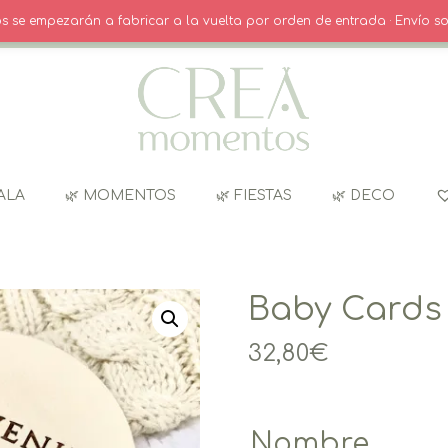
O
· INICIO SESIÓN / REGISTRO
CARRITO
dos se empezarán a fabricar a la vuelta por orden de entrada · Envío so
ALA
🌿 MOMENTOS
🌿 FIESTAS
🌿 DECO
Baby Cards
32,80
€
Nombre