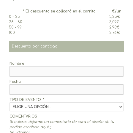
* El descuento se aplicará en el carrito
€/un
0 - 25
3,25
€
26 - 50
3,09
€
50 - 99
2,93
€
100 +
2,76
€
Descuento por cantidad
Nombre
Fecha
TIPO DE EVENTO
*
COMENTARIOS
Si quieres dejarme un comentario de cara al diseño de tu
pedido escríbelo aquí ;)
(ej.: idioma)