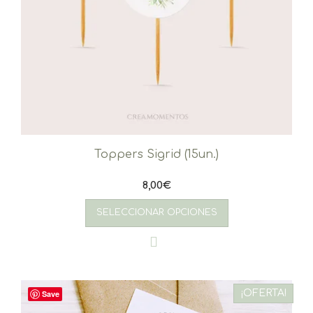
Toppers Sigrid (15un.)
8,00
€
SELECCIONAR OPCIONES
¡OFERTA!
Save