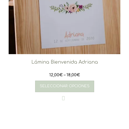
Lámina Bienvenida Adriana
12,00
€
–
18,00
€
Este
producto
SELECCIONAR OPCIONES
tiene
múltiples
variantes.
Las
opciones
se
pueden
elegir