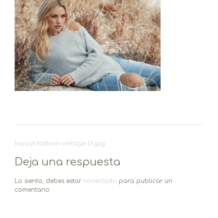
Navegación
layout-fashion-vintage-01.jpg
de
Deja una respuesta
entradas
Lo siento, debes estar
conectado
para publicar un
comentario.