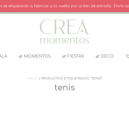
O
· INICIO SESIÓN / REGISTRO
CARRITO
dos se empezarán a fabricar a la vuelta por orden de entrada · Envío so
ALA
🌿 MOMENTOS
🌿 FIESTAS
🌿 DECO
INICIO
/ PRODUCTOS ETIQUETADOS “TENIS”
tenis