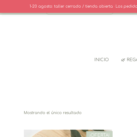
Saltar
· CONTACT
1-20 agosto: taller cerrado / tienda abierta · Los pedi
al
contenido
INICIO
🌿 REG
Mostrando el único resultado
¡OFERTA!