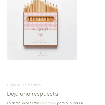
Navegación
Cajita de lápices Vichy
de
Deja una respuesta
entradas
Lo siento, debes estar
conectado
para publicar un