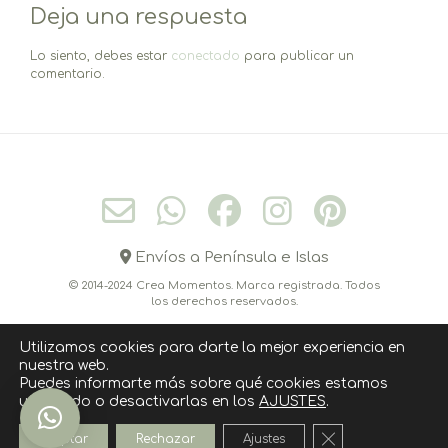
Deja una respuesta
entradas
Lo siento, debes estar
conectado
para publicar un
comentario.
Envíos a Península e Islas
© 2014-2024 Crea Momentos. Marca registrada. Todos
los derechos reservados.
Utilizamos cookies para darte la mejor experiencia en
nuestra web.
CONÓCEME
CONTACTO
CÓMO COMPRAR
Puedes informarte más sobre qué cookies estamos
utilizando o desactivarlas en los
AJUSTES
.
POLITICA DE COOKIES
AVISO LEGAL
POLÍTICA DE PRIVACIDAD
Cerrar el banner
Aceptar
Rechazar
Ajustes
››››› SUSCRIPCIÓN NEWSLETTER ‹‹‹‹‹