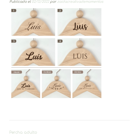
Publicado el
02/12/2022
por
zaidacreativademomentos
Navegación
Percha adulto
de