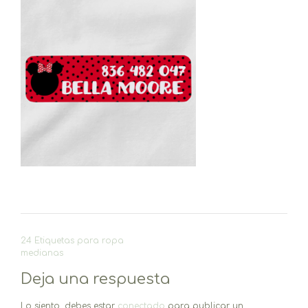
Navegación
24 Etiquetas para ropa
de
medianas
entradas
Deja una respuesta
Lo siento, debes estar
conectado
para publicar un