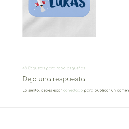
Navegación
48 Etiquetas para ropa pequeñas
de
Deja una respuesta
entradas
Lo siento, debes estar
conectado
para publicar un coment