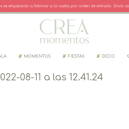
O
· INICIO SESIÓN / REGISTRO
CARRITO
dos se empezarán a fabricar a la vuelta por orden de entrada · Envío so
ALA
MOMENTOS
FIESTAS
DECO
22-08-11 a las 12.41.24