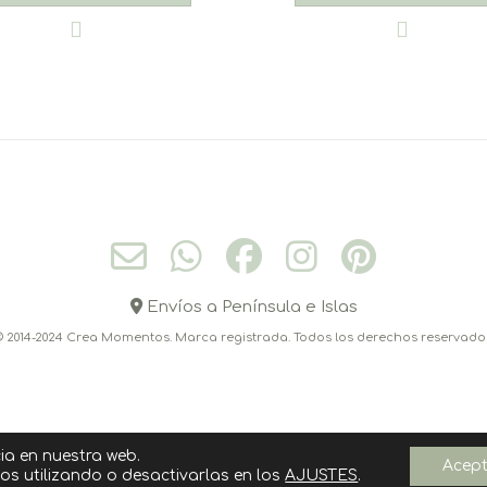
Envíos a Península e Islas
 2014-2024 Crea Momentos. Marca registrada. Todos los derechos reservado
ia en nuestra web.
Acep
OMPRAR
POLITICA DE COOKIES
AVISO LEGAL
POLÍTICA DE PRIVAC
s utilizando o desactivarlas en los
AJUSTES
.