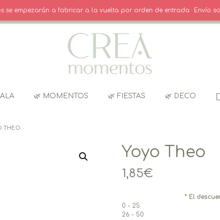
O
· INICIO SESIÓN / REGISTRO
CARRITO
dos se empezarán a fabricar a la vuelta por orden de entrada · Envío so
GALA
🌿 MOMENTOS
🌿 FIESTAS
🌿 DECO
O THEO
Yoyo Theo
1,85
€
* El descue
0 - 25
26 - 50