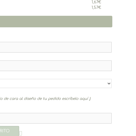
1,67
€
1,57
€
 de cara al diseño de tu pedido escríbelo aquí ;)
RITO