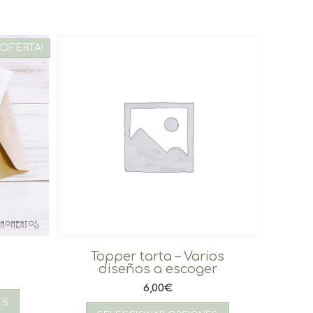
¡OFERTA!
d
Topper tarta – Varios
diseños a escoger
6,00
€
ES