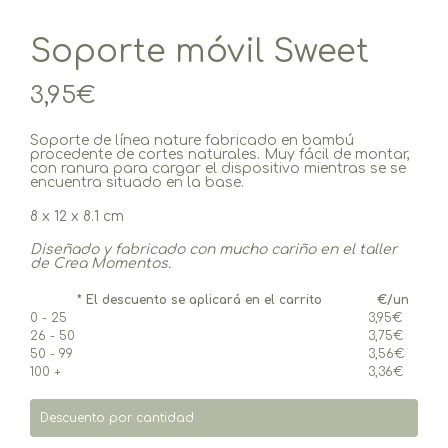
Soporte móvil Sweet
3,95
€
Soporte de línea nature fabricado en bambú
procedente de cortes naturales. Muy fácil de montar,
con ranura para cargar el dispositivo mientras se se
encuentra situado en la base.
8 x 12 x 8.1 cm
Diseñado y fabricado c
on mucho cariño
en el taller
de Crea Momentos.
* El descuento se aplicará en el carrito
€/un
0 - 25
3,95
€
26 - 50
3,75
€
50 - 99
3,56
€
100 +
3,36
€
Descuento por cantidad