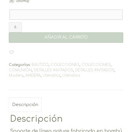
(ej.: idioma)
Soporte
móvil
Sweet
AÑADIR AL CARRITO
cantidad
Categorías:
BAUTIZO
,
COLECCIONES
,
COLECCIONES
,
COMUNIÓN
,
DETALLES INVITADOS
,
DETALLES INVITADOS
,
Madera
,
MADERA
,
Utensilios
,
Utensilios
Descripción
Descripción
Soporte de línea nature fabricado en bambú