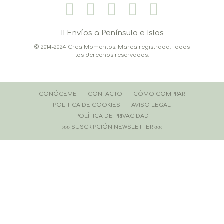
Envíos a Península e Islas
© 2014-2024 Crea Momentos. Marca registrada. Todos
los derechos reservados.
CONÓCEME
CONTACTO
CÓMO COMPRAR
POLITICA DE COOKIES
AVISO LEGAL
POLÍTICA DE PRIVACIDAD
››››› SUSCRIPCIÓN NEWSLETTER ‹‹‹‹‹