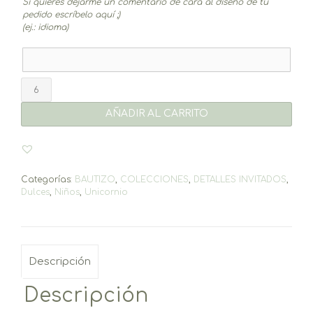
Si quieres dejarme un comentario de cara al diseño de tu
pedido escríbelo aquí ;)
(ej.: idioma)
Piruleta
Unicornio
cantidad
AÑADIR AL CARRITO
Categorías:
BAUTIZO
,
COLECCIONES
,
DETALLES INVITADOS
,
Dulces
,
Niños
,
Unicornio
Descripción
Descripción