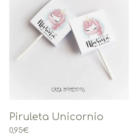
Piruleta Unicornio
0,95
€