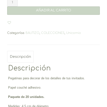
Pegatinas
Unicornio
4,5cm
AÑADIR AL CARRITO
(20un.)
cantidad
Categorías:
BAUTIZO
,
COLECCIONES
,
Unicornio
Descripción
Descripción
Pegatinas para decorar de los detalles de tus invitados.
Papel couché adhesivo.
Paquete de 20 unidades.
Medidas: 4,5 cm de diámetro.