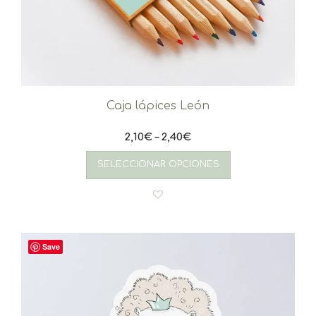
Caja lápices León
2,10
€
–
2,40
€
Este
producto
SELECCIONAR OPCIONES
tiene
múltiples
variantes.
Las
opciones
se
Save
pueden
elegir
en
la
página