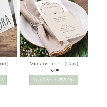
un.)
Minutas Leona (12un.)
15,00
€
ES
SELECCIONAR OPCIONES