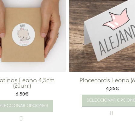
atinas Leona 4,5cm
Placecards Leona (6
(20un.)
4,35
€
6,50
€
SELECCIONAR OPCION
ELECCIONAR OPCIONES