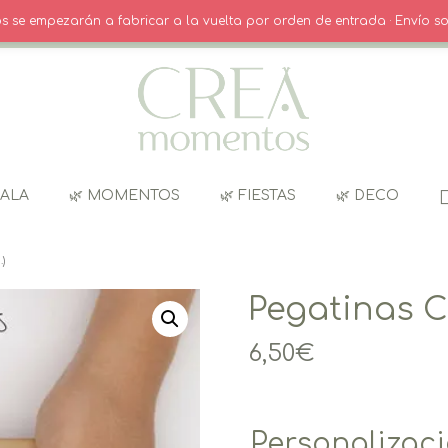
O
· INICIO SESIÓN / REGISTRO
CARRITO
dos se empezarán a fabricar a la vuelta por orden de entrada · Envío so
GALA
🌿 MOMENTOS
🌿 FIESTAS
🌿 DECO
)
Pegatinas C
6,50
€
Personalizac