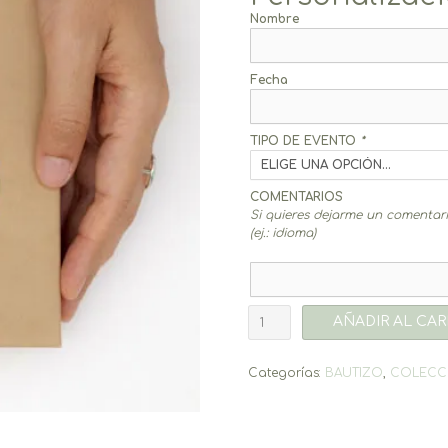
Nombre
Fecha
TIPO DE EVENTO
*
COMENTARIOS
Si quieres dejarme un comentario
(ej.: idioma)
Pegatinas
AÑADIR AL CAR
Conejo
4,5cm
(20un.)
Categorías:
BAUTIZO
,
COLECC
cantidad