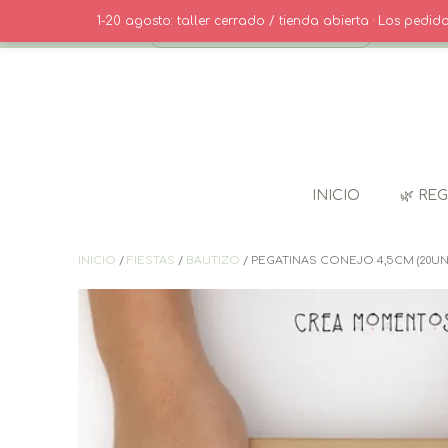
Saltar
· CONTACT
1-20 agosto: taller cerrado / tienda abierta · Los pedi
al
contenido
INICIO
🌿 RE
INICIO
/
FIESTAS
/
BAUTIZO
/ PEGATINAS CONEJO 4,5CM (20UN.