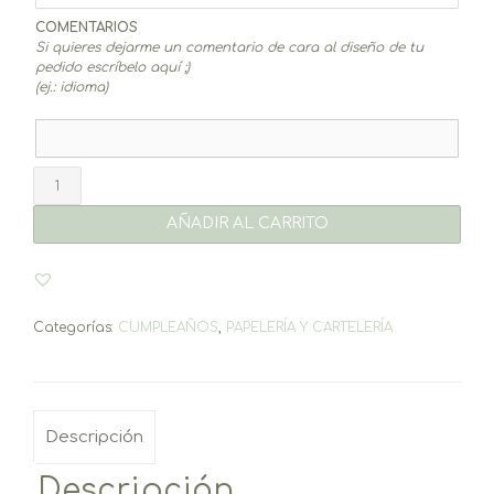
COMENTARIOS
Si quieres dejarme un comentario de cara al diseño de tu
pedido escríbelo aquí ;)
(ej.: idioma)
Pegatinas
4,5cm
-
AÑADIR AL CARRITO
varios
diseños
a
escoger
(20un.)
Categorías:
CUMPLEAÑOS
,
PAPELERÍA Y CARTELERÍA
cantidad
Descripción
Descripción