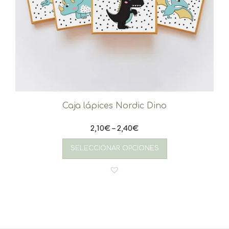
Caja lápices Nordic Dino
2,10
€
–
2,40
€
Este
producto
SELECCIONAR OPCIONES
tiene
múltiples
variantes.
Las
opciones
se
pueden
elegir