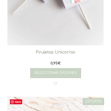
Piruletas Unicornio
0,95
€
SELECCIONAR OPCIONES
¡OFERTA!
Save