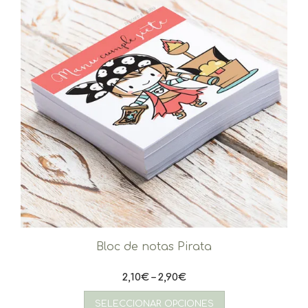
Bloc de notas Pirata
2,10
€
–
2,90
€
Este
producto
SELECCIONAR OPCIONES