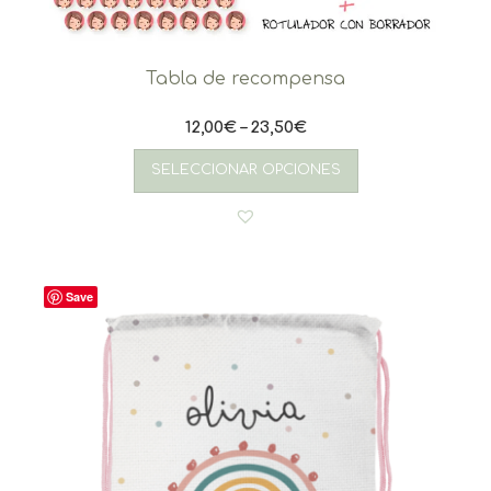
Tabla de recompensa
12,00
€
–
23,50
€
Este
producto
SELECCIONAR OPCIONES
tiene
múltiples
variantes.
Las
opciones
se
Save
pueden
elegir
en
la
página
de
producto