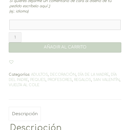
Si quieres dejarme un comentario de cara al diseño de tu
pedido escríbelo aquí ;)
(ej.: idioma)
Pack
Regala
1
AÑADIR AL CARRITO
cantidad
Categorías:
ADULTOS
,
DECORACIÓN
,
DÍA DE LA MADRE
,
DÍA
DEL PADRE
,
PEQUES
,
PROFESORES
,
REGALOS
,
SAN VALENTÍN
,
VUELTA AL COLE
Descripción
Descripción