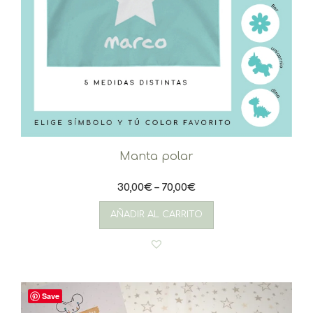
Manta polar
30,00
€
–
70,00
€
Este
producto
AÑADIR AL CARRITO
tiene
múltiples
variantes.
Las
opciones
se
Save
pueden