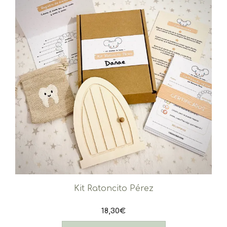
elegir
en
la
página
de
producto
Kit Ratoncito Pérez
18,30
€