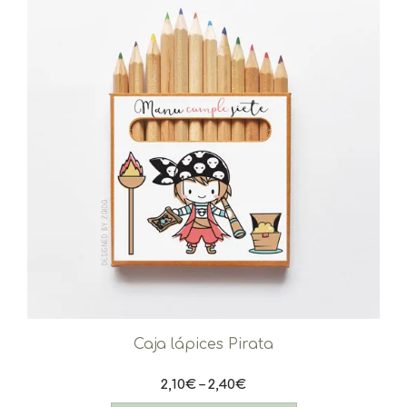
Caja lápices Pirata
2,10
€
–
2,40
€
Este