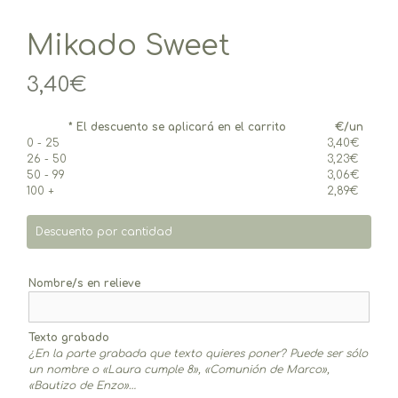
Mikado Sweet
3,40
€
* El descuento se aplicará en el carrito
€/un
0 - 25
3,40
€
26 - 50
3,23
€
50 - 99
3,06
€
100 +
2,89
€
Descuento por cantidad
Nombre/s en relieve
Texto grabado
¿En la parte grabada que texto quieres poner? Puede ser sólo
un nombre o «Laura cumple 8», «Comunión de Marco»,
«Bautizo de Enzo»…