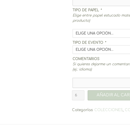
TIPO DE PAPEL
*
Elige entre papel estucado mate
producto)
TIPO DE EVENTO
*
COMENTARIOS
Si quieres dejarme un comentario
(ej.: idioma)
Llavero
AÑADIR AL CAR
Theo
cantidad
Categorías:
COLECCIONES
,
C