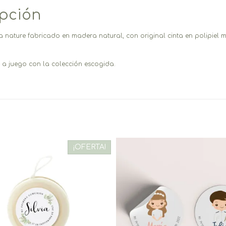
ipción
ea nature fabricado en madera natural, con original cinta en polipie
.
n a juego con la colección escogida.
¡OFERTA!