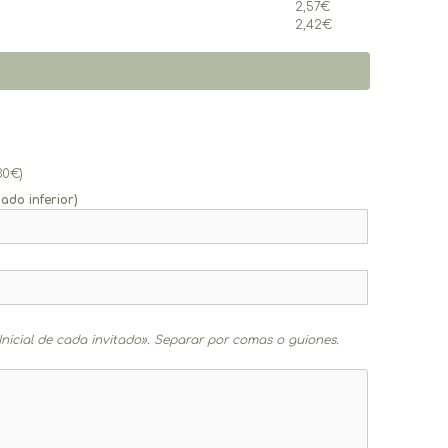
2,57
€
2,42
€
30
€
)
do inferior)
Inicial de cada invitado». Separar por comas o guiones.