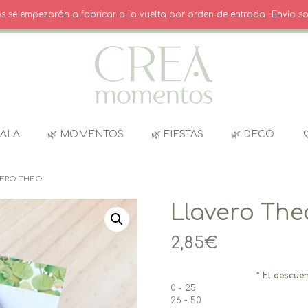
O
· INICIO SESIÓN / REGISTRO
CARRITO
dos se empezarán a fabricar a la vuelta por orden de entrada · Envío so
GALA
🌿 MOMENTOS
🌿 FIESTAS
🌿 DECO
VERO THEO
Llavero The
2,85
€
* El descuen
0 - 25
26 - 50