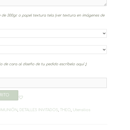
 de 300gr. o papel textura tela (ver textura en imágenes de
 de cara al diseño de tu pedido escríbelo aquí ;)
RITO
OMUNIÓN
,
DETALLES INVITADOS
,
THEO
,
Utensilios