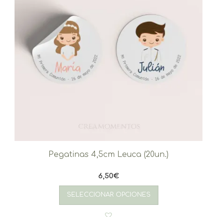
página
de
producto
Pegatinas 4,5cm Leuca (20un.)
6,50
€
SELECCIONAR OPCIONES