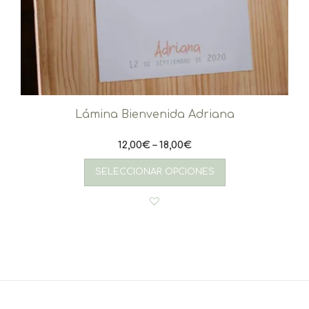
Lámina Bienvenida Adriana
12,00
€
–
18,00
€
Este
producto
SELECCIONAR OPCIONES
tiene
múltiples
variantes.
Las
opciones
se
pueden
elegir
en
la
página