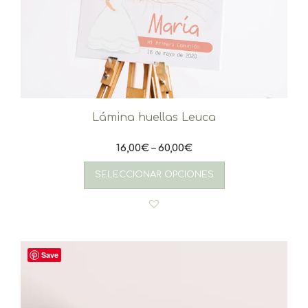
Lámina huellas Leuca
16,00
€
–
60,00
€
Este
producto
SELECCIONAR OPCIONES
tiene
múltiples
variantes.
Las
opciones
se
Save
pueden
elegir
en
la