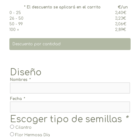
* El descuento se aplicará en el carrito
€/un
0 - 25
3,40
€
26 - 50
3,23
€
50 - 99
3,06
€
100 +
2,89
€
Descuento por cantidad
Diseño
Nombres
*
Fecha
*
Escoger tipo de semillas
*
Cilantro
Flor Hermosa Día