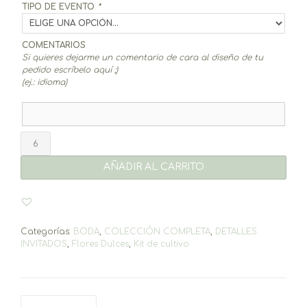
TIPO DE EVENTO
*
COMENTARIOS
Si quieres dejarme un comentario de cara al diseño de tu
pedido escríbelo aquí ;)
(ej.: idioma)
KIT
de
cultivo
AÑADIR AL CARRITO
cantidad
Categorías:
BODA
,
COLECCIÓN COMPLETA
,
DETALLES
INVITADOS
,
Flores Dulces
,
Kit de cultivo