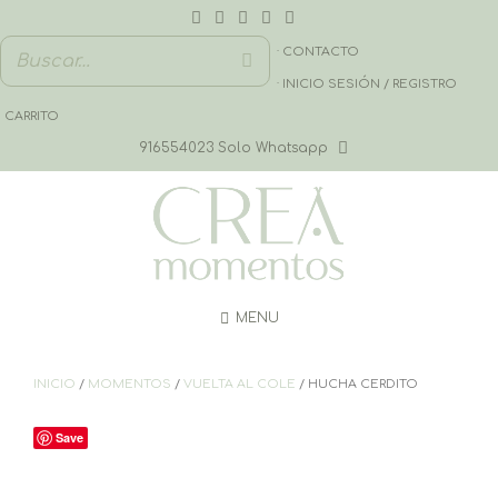
Saltar
al
contenido
· CONTACTO
· INICIO SESIÓN / REGISTRO
CARRITO
916554023 Solo Whatsapp
MENU
INICIO
/
MOMENTOS
/
VUELTA AL COLE
/ HUCHA CERDITO
Save