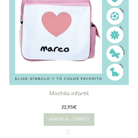
producto
Mochila infantil
22,95
€
AÑADIR AL CARRITO