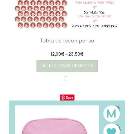
Tabla de recompensa
12,00
€
–
23,50
€
Este
producto
SELECCIONAR OPCIONES
tiene
múltiples
variantes.
Las
opciones
Save
se
pueden
elegir
en
la
página
de