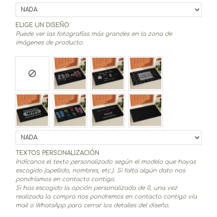
ELIGE UN DISEÑO
Puede ver las fotografías más grandes en la zona de
imágenes de producto.
TEXTOS PERSONALIZACIÓN
Indícanos el texto personalizado según el modelo que hayas
escogido (apellido, nombres, etc.). Si falta algún dato nos
pondríamos en contacto contigo.
Si has escogido la opción personalizada de 0, una vez
realizada la compra nos pondremos en contacto contigo vía
mail o WhatsApp para cerrar los detalles del diseño.