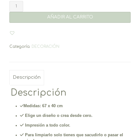
Felpudos
de
rizo
AÑADIR AL CARRITO
personalizados
cantidad
Categoría:
DECORACIÓN
Descripción
Descripción
Medidas: 67 x 40 cm
Elige un diseño o crea desde cero.
Impresión a todo color.
Para limpiarlo solo tienes que sacudirlo o pasar el