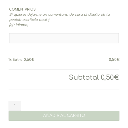
COMENTARIOS
Si quieres dejarme un comentario de cara al diseño de tu
pedido escríbelo aquí ;)
(ej.: idioma)
1x
Extra 0,50€
0,50€
Subtotal
0,50€
Extra
0,50€
cantidad
AÑADIR AL CARRITO