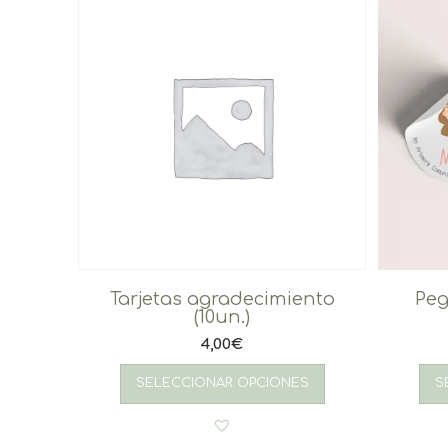
Tarjetas agradecimiento
Peg
(10un.)
4,00
€
SELECCIONAR OPCIONES
S