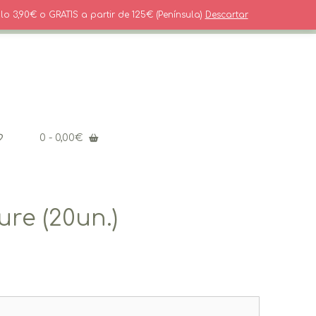
916554023 Solo Whatsapp
lo 3,90€ o GRATIS a partir de 125€ (Península)
Descartar
0
- 0,00€
re (20un.)