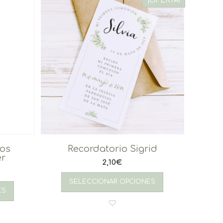
¡OFERTA!
ios
Recordatorio Sigrid
er
2,10
€
SELECCIONAR OPCIONES
ES