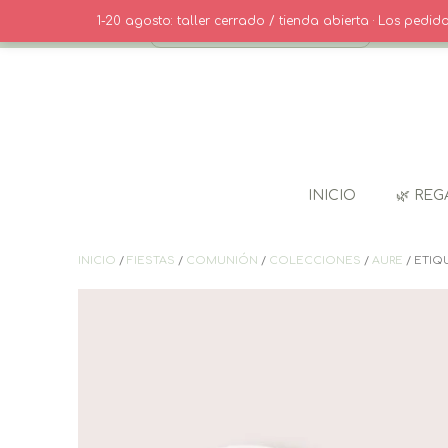
Saltar
· CONTACT
1-20 agosto: taller cerrado / tienda abierta · Los pedi
al
contenido
INICIO
🌿 REG
INICIO
/
FIESTAS
/
COMUNIÓN
/
COLECCIONES
/
AURE
/ ETIQU