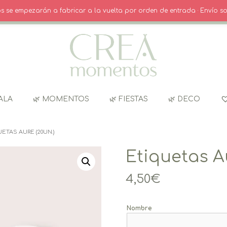
O
· INICIO SESIÓN / REGISTRO
CARRITO
dos se empezarán a fabricar a la vuelta por orden de entrada · Envío so
ALA
🌿 MOMENTOS
🌿 FIESTAS
🌿 DECO
ETAS AURE (20UN.)
Etiquetas Au
4,50
€
Nombre