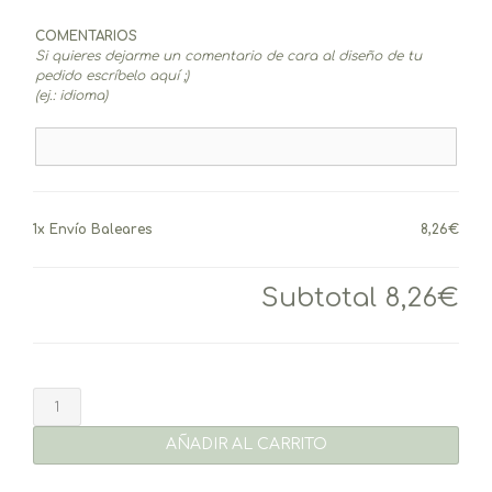
COMENTARIOS
Si quieres dejarme un comentario de cara al diseño de tu
pedido escríbelo aquí ;)
(ej.: idioma)
1x
Envío Baleares
8,26€
Subtotal
8,26€
Envío
Baleares
cantidad
AÑADIR AL CARRITO