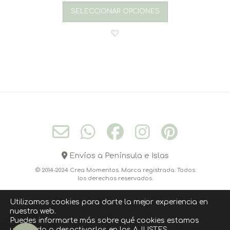
SELECCIONAR OPCIONES
Envíos a Península e Islas
© 2014-2024 Crea Momentos. Marca registrada. Todos
los derechos reservados.
Utilizamos cookies para darte la mejor experiencia en
nuestra web.
CONÓCEME
CONTACTO
CÓMO COMPRAR
Puedes informarte más sobre qué cookies estamos
utilizando o desactivarlas en los
AJUSTES
.
POLITICA DE COOKIES
AVISO LEGAL