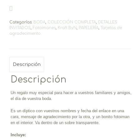
(descuento
x
cantidad)
cantidad
Categorías:
BODA
,
COLECCIÓN COMPLETA
,
DETALLES
INVITADOS
,
Fotoimanes
,
Kraft ByN
,
PAPELERÍA
,
Tarjetas de
agradecimiento
Descripción
Descripción
Un regalo muy especial para hacer a vuestros familiares y amigos,
el día de vuestra boda.
Es un díptico con vuestros nombres y fecha del enlace en una
cara, mensaje de agradecimiento por la otra, y un bonito fotoiman
en el interior. Va dentro de un sobre transparente.
Incluye: