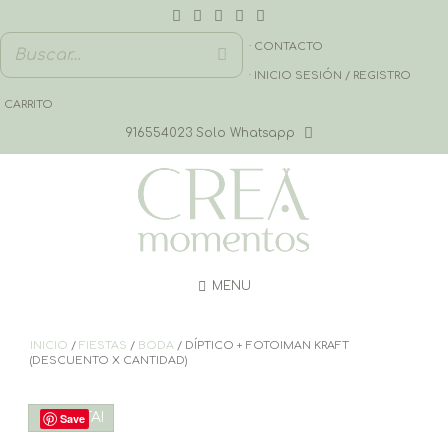
Saltar
al
contenido
· CONTACTO
· INICIO SESIÓN / REGISTRO
CARRITO
916554023 Solo Whatsapp
MENU
INICIO
/
FIESTAS
/
BODA
/ DÍPTICO + FOTOIMAN KRAFT
(DESCUENTO X CANTIDAD)
¡OFERTA!
Save