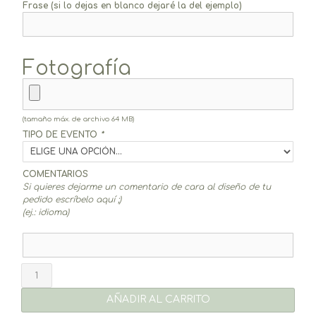
Frase (si lo dejas en blanco dejaré la del ejemplo)
Fotografía
(tamaño máx. de archivo 64 MB)
TIPO DE EVENTO
*
COMENTARIOS
Si quieres dejarme un comentario de cara al diseño de tu
pedido escríbelo aquí ;)
(ej.: idioma)
Díptico
+
fotoiman
AÑADIR AL CARRITO
Kraft