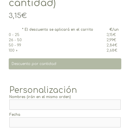
cantidad)
3,15
€
* El descuento se aplicará en el carrito
€/un
0 - 25
3,15
€
26 - 50
2,99
€
50 - 99
2,84
€
100 +
2,68
€
Descuento por cantidad
Personalización
Nombres (irán en el mismo orden)
Fecha