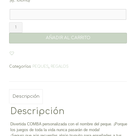
(ej.: idioma)
Comba
Sweet
(elige
AÑADIR AL CARRITO
color
y
grabado)
1
unidad
Categorías:
PEQUES
,
REGALOS
cantidad
Descripción
Descripción
Divertida COMBA personalizada con el nombre del peque. ¡Porque
los juegos de toda la vida nunca pasarán de moda!
¡Seguro que aún recuerdas algún truquito para enseñarles a tus