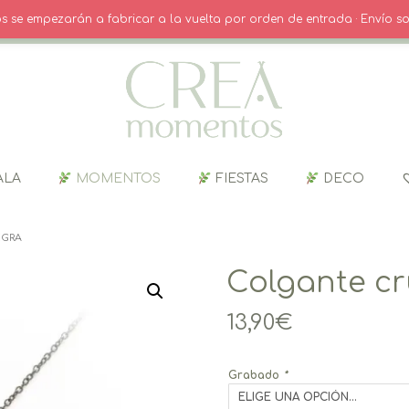
O
· INICIO SESIÓN / REGISTRO
CARRITO
dos se empezarán a fabricar a la vuelta por orden de entrada · Envío so
ALA
MOMENTOS
FIESTAS
DECO
EGRA
Colgante cr
13,90
€
Grabado
*