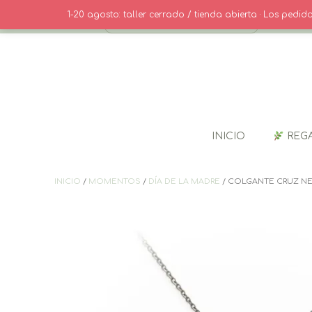
Saltar
· CONTACT
1-20 agosto: taller cerrado / tienda abierta · Los pedi
al
contenido
INICIO
REG
INICIO
/
MOMENTOS
/
DÍA DE LA MADRE
/ COLGANTE CRUZ N