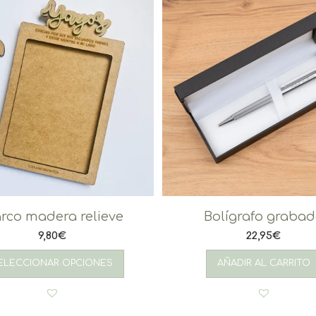
rco madera relieve
Bolígrafo graba
9,80
€
22,95
€
ELECCIONAR OPCIONES
AÑADIR AL CARRITO