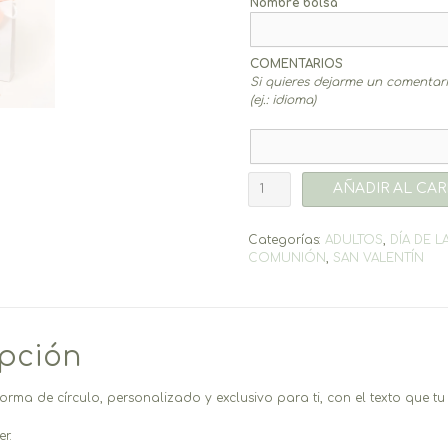
Nombre bolsa
COMENTARIOS
Si quieres dejarme un comentario
(ej.: idioma)
Colgante
AÑADIR AL CAR
cruz
negra
cantidad
Categorías:
ADULTOS
,
DÍA DE L
COMUNIÓN
,
SAN VALENTÍN
ipción
rma de círculo, personalizado y exclusivo para ti, con el texto que tu 
r.