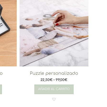
do
Puzzle personalizado
22,50
€
–
99,00
€
Este
producto
AÑADIR AL CARRITO
tiene
múltiples
variantes.
Las