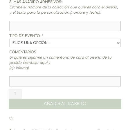
SI HAS AÑADIDO ADHESIVOS:
Escribe el nombre de la colección que quieres para el diseño,
y el texto para la personalización (nombre y fecha).
TIPO DE EVENTO
*
COMENTARIOS
Si quieres dejarme un comentario de cara al diseño de tu
pedido escríbelo aquí ;)
(ej.: idioma)
Caja
rectangular
asa
AÑADIR AL CARRITO
blanca
(10
un.)
cantidad