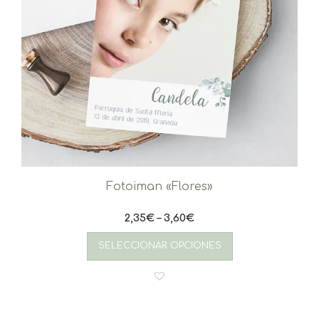
Fotoiman «Flores»
2,35
€
–
3,60
€
Este
producto
SELECCIONAR OPCIONES
tiene
múltiples
variantes.
Las
opciones