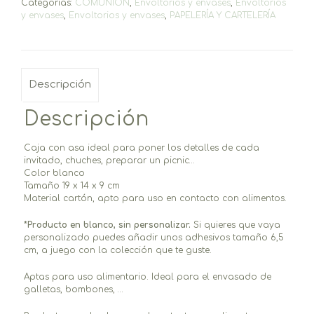
Categorías:
COMUNIÓN
,
Envoltorios y envases
,
Envoltorios
y envases
,
Envoltorios y envases
,
PAPELERÍA Y CARTELERÍA
Descripción
Descripción
Caja con asa ideal para poner los detalles de cada
invitado, chuches, preparar un picnic…
Color blanco
Tamaño 19 x 14 x 9 cm
Material cartón, apto para uso en contacto con alimentos.
*Producto en blanco, sin personalizar.
Si quieres que vaya
personalizado puedes añadir unos adhesivos tamaño 6,5
cm, a juego con la colección que te guste.
Aptas para uso alimentario. Ideal para el envasado de
galletas, bombones, …