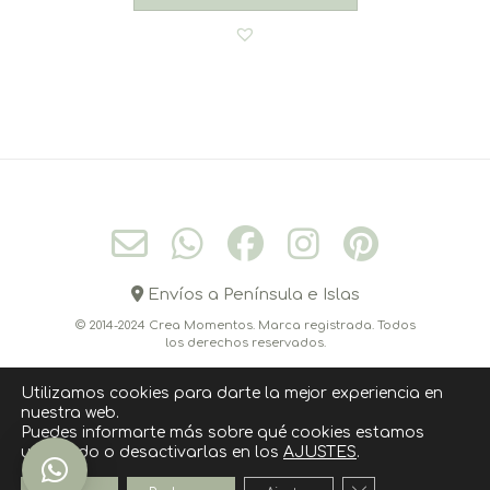
Envíos a Península e Islas
© 2014-2024 Crea Momentos. Marca registrada. Todos
los derechos reservados.
Utilizamos cookies para darte la mejor experiencia en
nuestra web.
CONÓCEME
CONTACTO
CÓMO COMPRAR
Puedes informarte más sobre qué cookies estamos
utilizando o desactivarlas en los
AJUSTES
.
POLITICA DE COOKIES
AVISO LEGAL
POLÍTICA DE PRIVACIDAD
Cerrar el banner