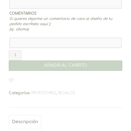
COMENTARIOS
Si quieres dejarme un comentario de cara al diseño de tu
pedido escríbelo aquí ;)
(ej.: idioma)
Bolso
con
neceser
AÑADIR AL CARRITO
cantidad
Categorías:
PROFESORES
,
REGALOS
Descripción