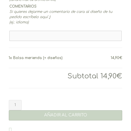
COMENTARIOS
Si quieres dejarme un comentario de cara al diseño de tu
pedido escríbelo aquí ;)
(ej.: idioma)
1x
Bolsa merienda (+ diseños)
14,90€
Subtotal
14,90€
Bolsa
merienda
(+
AÑADIR AL CARRITO
diseños)
cantidad