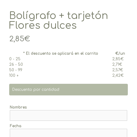
Bolígrafo + tarjetón
Flores dulces
2,85
€
* El descuento se aplicará en el carrito
€/un
0 - 25
2,85
€
26 - 50
2,71
€
50 - 99
2,57
€
100 +
2,42
€
Descuento por cantidad
Nombres
Fecha