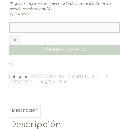
Si quieres dejarme un comentario de cara al diseño de tu
pedido escríbelo aquí ;)
(ej.: idioma)
Bolígrafo
+
tarjetón
AÑADIR AL CARRITO
Flores
dulces
cantidad
Categorías:
BODA
,
COLECCIÓN COMPLETA
,
DETALLES
INVITADOS
,
Escritura
,
Flores Dulces
Descripción
Descripción