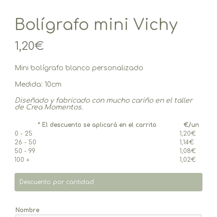
Bolígrafo mini Vichy
1,20
€
Mini bolígrafo blanco personalizado
Medida: 10cm
Diseñado y fabricado c
on mucho cariño
en el taller
de Crea Momentos.
* El descuento se aplicará en el carrito
€/un
0 - 25
1,20
€
26 - 50
1,14
€
50 - 99
1,08
€
100 +
1,02
€
Descuento por cantidad
Nombre