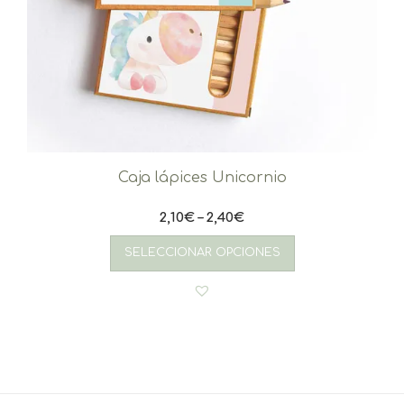
Caja lápices Unicornio
2,10
€
–
2,40
€
Este
producto
SELECCIONAR OPCIONES
tiene
múltiples
variantes.
Las
opciones
se
pueden
elegir
en