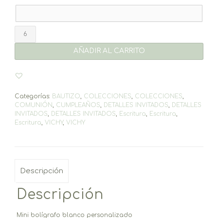
Bolígrafo
mini
Vichy
AÑADIR AL CARRITO
cantidad
Categorías:
BAUTIZO
,
COLECCIONES
,
COLECCIONES
,
COMUNIÓN
,
CUMPLEAÑOS
,
DETALLES INVITADOS
,
DETALLES
INVITADOS
,
DETALLES INVITADOS
,
Escritura
,
Escritura
,
Escritura
,
VICHY
,
VICHY
Descripción
Descripción
Mini bolígrafo blanco personalizado