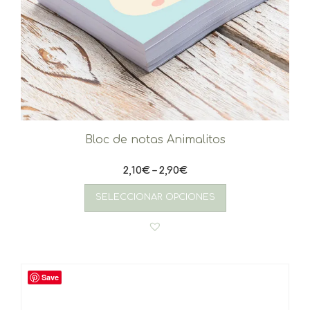
Bloc de notas Animalitos
2,10
€
–
2,90
€
Este
producto
SELECCIONAR OPCIONES
tiene
múltiples
variantes.
Las
opciones
se
Save
pueden
elegir
en