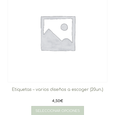
la
página
de
producto
Etiquetas – varios diseños a escoger (20un.)
4,50
€
SELECCIONAR OPCIONES