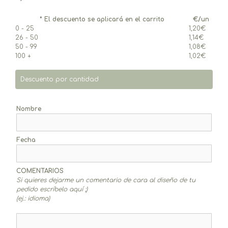
* El descuento se aplicará en el carrito
€/un
0 - 25
1,20
€
26 - 50
1,14
€
50 - 99
1,08
€
100 +
1,02
€
Descuento por cantidad
Nombre
Fecha
COMENTARIOS
Si quieres dejarme un comentario de cara al diseño de tu
pedido escríbelo aquí ;)
(ej.: idioma)