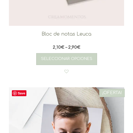
Bloc de notas Leuca
2,10
€
–
2,90
€
Este
producto
SELECCIONAR OPCIONES
tiene
múltiples
variantes.
Las
opciones
se
¡OFERTA!
Save
pueden
elegir
en
la
página
de
producto