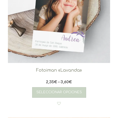
Fotoiman «Lavanda»
2,35
€
–
3,60
€
Este
producto
SELECCIONAR OPCIONES
tiene
múltiples
variantes.
Las
opciones