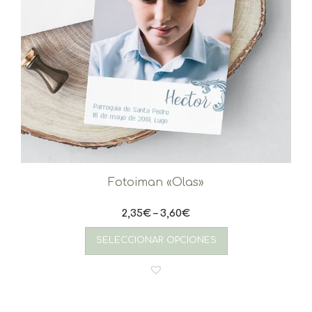
Fotoiman «Olas»
2,35
€
–
3,60
€
Este
producto
SELECCIONAR OPCIONES
tiene
múltiples
variantes.
Las
opciones