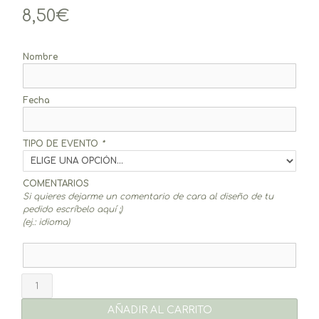
8,50
€
Nombre
Fecha
TIPO DE EVENTO
*
COMENTARIOS
Si quieres dejarme un comentario de cara al diseño de tu
pedido escríbelo aquí ;)
(ej.: idioma)
Adhesivos
6,5
cm
AÑADIR AL CARRITO
Akida