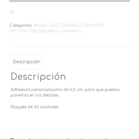
(20un.)
cantidad
Categorías:
AKIDA
,
COLECCIONES
,
COMUNIÓN
,
DECORACIÓN
,
Etiquetas y adhesivos
Descripción
Descripción
Adhesivos personalizados de 6,5 cm, para que puedas
ponerlos en los detalles.
Paquete de 20 unidades.