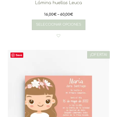
Lámina huellas Leuca
16,00
€
–
60,00
€
Este
producto
SELECCIONAR OPCIONES
tiene
múltiples
variantes.
Las
opciones
se
¡OFERTA!
Save
pueden
elegir
en
la
página
de
producto