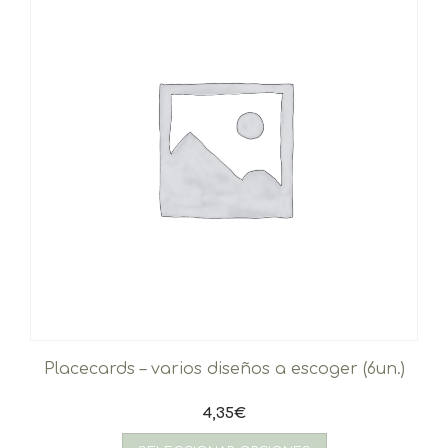
en
la
página
de
producto
Placecards – varios diseños a escoger (6un.)
4,35
€