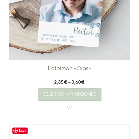
Fotoiman «Olas»
2,35
€
–
3,60
€
Este
producto
SELECCIONAR OPCIONES
tiene
múltiples
variantes.
Las
opciones
se
Save
pueden
elegir