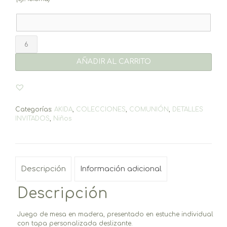
3
en
raya
AÑADIR AL CARRITO
Akida
cantidad
Categorías:
AKIDA
,
COLECCIONES
,
COMUNIÓN
,
DETALLES
INVITADOS
,
Niños
Descripción
Información adicional
Descripción
Juego de mesa en madera, presentado en estuche individual
con tapa personalizada deslizante.