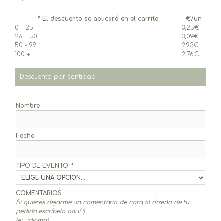
* El descuento se aplicará en el carrito
€/un
0 - 25
3,25
€
26 - 50
3,09
€
50 - 99
2,93
€
100 +
2,76
€
Descuento por cantidad
Nombre
Fecha
TIPO DE EVENTO
*
COMENTARIOS
Si quieres dejarme un comentario de cara al diseño de tu
pedido escríbelo aquí ;)
(ej.: idioma)