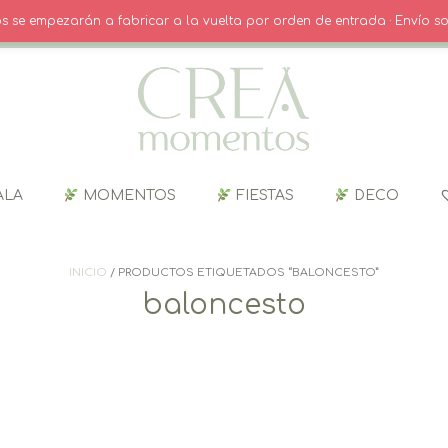
O
· INICIO SESIÓN / REGISTRO
CARRITO
dos se empezarán a fabricar a la vuelta por orden de entrada · Envío so
ALA
MOMENTOS
FIESTAS
DECO
INICIO
/ PRODUCTOS ETIQUETADOS “BALONCESTO”
baloncesto