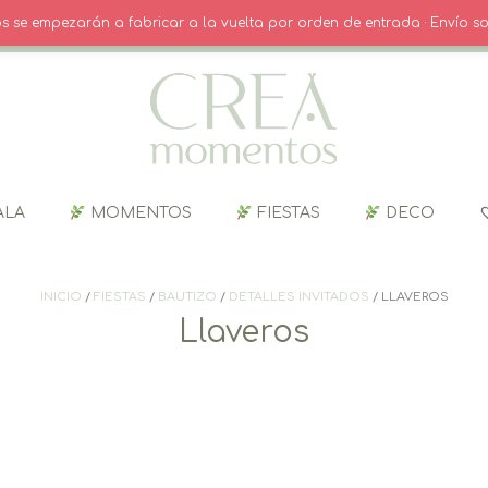
O
· INICIO SESIÓN / REGISTRO
CARRITO
dos se empezarán a fabricar a la vuelta por orden de entrada · Envío so
ALA
MOMENTOS
FIESTAS
DECO
INICIO
/
FIESTAS
/
BAUTIZO
/
DETALLES INVITADOS
/ LLAVEROS
Llaveros